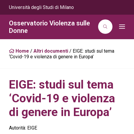
Università degli Studi di Milano
Osservatorio Violenza sulle
T
Donne
o
g
g
l
Home
/
Altri documenti
/
EIGE: studi sul tema
e
n
‘Covid-19 e violenza di genere in Europa’
a
v
i
g
a
EIGE: studi sul tema
t
i
o
‘Covid-19 e violenza
n
di genere in Europa’
Autorità:
EIGE