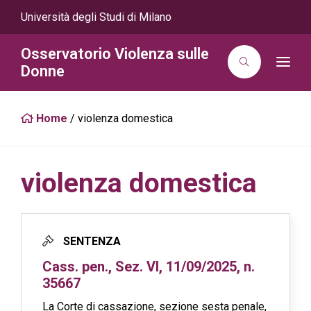
Università degli Studi di Milano
Osservatorio Violenza sulle
T
Donne
o
g
g
l
Home
/
violenza domestica
e
n
a
v
i
g
violenza domestica
a
t
i
o
n
SENTENZA
Cass. pen., Sez. VI, 11/09/2025, n.
35667
La Corte di cassazione, sezione sesta penale,