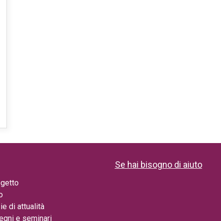
Se hai bisogno di aiuto
ogetto
to
ie di attualità
egni e seminari