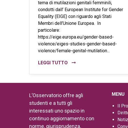
tema di mutilazioni genitali femminili,
condotti dall’ European Institute for Gender
Equality (EIGE) con riguardo agli Stati
Membri dell’Unione Europea. In
particolare:
https://eige.europa.eu/gender-based-
violence/eiges-studies-gender-based-
violence/female-genital-mutilation...
LEGGI TUTTO
MENU
L’Osservatorio offre agli
studenti e a tutti gli
Il Pr
interessati uno spazio in
Dirit
continuo aggiornamento con
Notiz
norme, giurisprudenza,
Conv