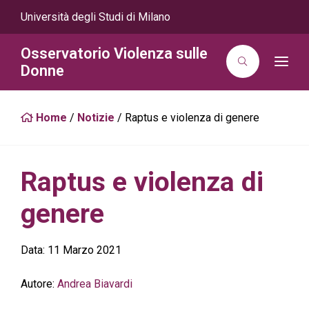
Università degli Studi di Milano
Osservatorio Violenza sulle
T
Donne
o
g
g
l
Home
/
Notizie
/
Raptus e violenza di genere
e
n
a
v
i
g
Raptus e violenza di
a
t
i
genere
o
n
Data:
11 Marzo 2021
Autore:
Andrea Biavardi