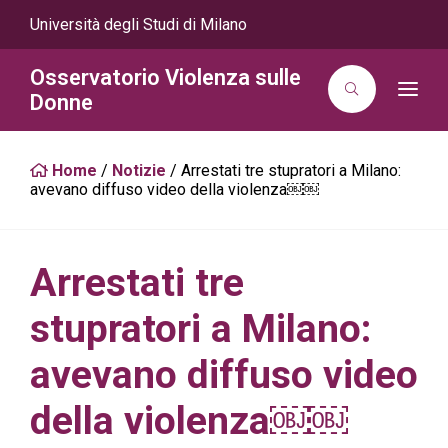
Università degli Studi di Milano
Osservatorio Violenza sulle
T
Donne
o
g
g
l
Home
/
Notizie
/
Arrestati tre stupratori a Milano:
e
n
avevano diffuso video della violenza￼￼
a
v
i
g
a
Arrestati tre
t
i
o
stupratori a Milano:
n
avevano diffuso video
della violenza￼￼