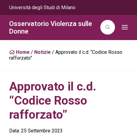
Università degli Studi di Milano
Osservatorio Violenza sulle
T
Donne
o
g
g
l
Home
/
Notizie
/
Approvato il c.d. “Codice Rosso
e
n
rafforzato”
a
v
i
g
a
Approvato il c.d.
t
i
o
“Codice Rosso
n
rafforzato”
Data:
25 Settembre 2023